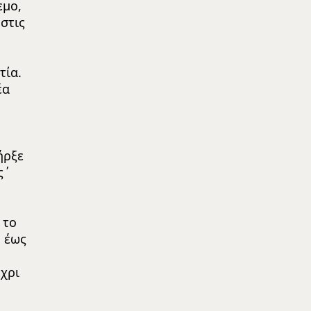
εμο,
στις
τία.
έα
ήρξε
ς΄
 το
 έως
χρι