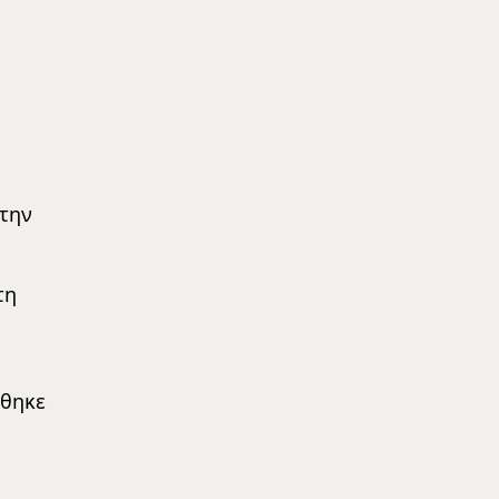
την
τη
χθηκε