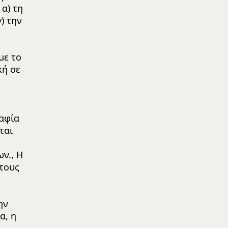
α) τη
) την
με το
κή σε
ραφία
ται
ν., Η
τους
ην
α, η