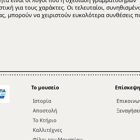
ητα είναι οι λόγοι που η σχεδίαση γραμματοσήμων
τική για τους χαράκτες. Οι τελευταίοι, συνηθισμέν
ας, μπορούν να χειριστούν ευκολότερα συνθέσεις π
Το μουσείο
Επίσκεψ
Ιστορία
Επικοινω
Αποστολή
Ξεναγήσε
Το Κτήριο
Καλλιτέχνες
Φίλοι του Μουσείου