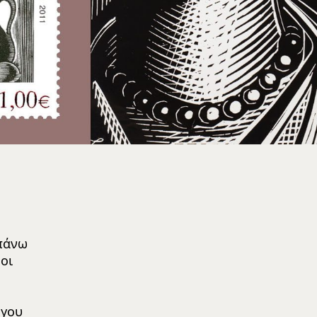
 πάνω
οι
ργου